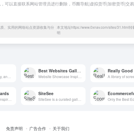
可以直接联系网站管理员进行删除，币圈导航|虚拟货币|加密货币|交易
于优质、实用的网络站点资源收集与分
本文地址https://www.0xnav.com/sites/31.htm
明
Best Websites Gallery
Really Good
A ton of CSS, jQuery, and JavaScript responsive navigation examples, demos, and tutorials from all over the web.
Website Showcase Inspiration | Best Websites Gallery
ards
SiteSee
Ecommercefo
Website Awards & Inspiration - CSS Gallery
SiteSee is a curated gallery of beautiful, modern websites collections.
免责声明
广告合作
关于我们