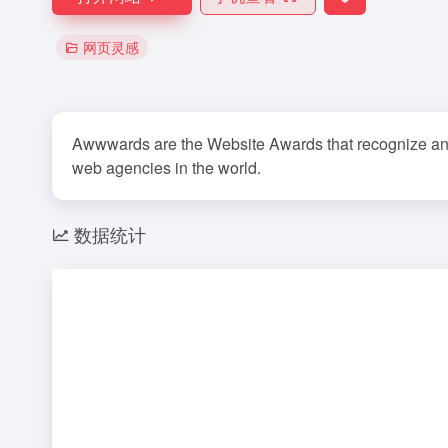
网页灵感
Awwwards are the Website Awards that recognize and 
web agencies in the world.
数据统计