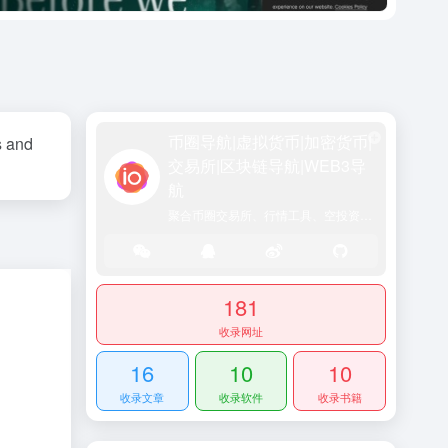
币圈导航|虚拟货币|加密货币|
s and
交易所|区块链导航|WEB3导
航
聚合币圈交易所、行情工具、空投资讯、DeFi入口及行业动态，一站式区块链资源门户网站
181
收录网址
16
10
10
收录文章
收录软件
收录书籍