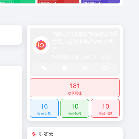
币圈导航|虚拟货币|加密货币|
交易所|区块链导航|WEB3导
航
聚合币圈交易所、行情工具、空投资讯、DeFi入口及行业动态，一站式区块链资源门户网站
181
收录网址
16
10
10
收录文章
收录软件
收录书籍
标签云