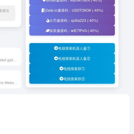
Gate.io邀请码：USDTOKOK (-40%)
l转载请注
火币邀请码：xpi6a223 (-40%)
抹茶邀请码：wIE7fPvG (-40%)
电报搜索机器人🤖①
电报搜索机器人🤖②
SiteSee is a curated gallery of beautiful, modern websites collections.
电报搜索群①
电报搜索群②
Awwwards are the Website Awards that recognize and promote the talent and effort of the best developers, designers and web agencies in the world.