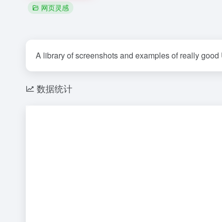
网页灵感
A library of screenshots and examples of really good
数据统计