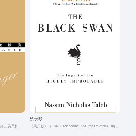
黑天鹅
本书通过一系列深度访谈，揭示了全球顶尖交易员和投资者的交易策略、心态、风险控制方法以及他们在金融市场取得成功的背后故事。 这本书不仅是金融领域的“必读经典”，也被誉为“投资者的圣经”，尤其适合希望进入交易领域或提高投资思维的读者。
《黑天鹅》（The Black Swan: The Impact of the Highly Improbable）是纳西姆·尼古拉斯·塔勒布（Nassim Nicholas Taleb）于2007年出版的一本颠覆性畅销书，被誉为21世纪最具影响力的思想著作之一。它是“反脆弱”系列的第二本书，聚焦于不可预测性事件对世界的深远影响，并批判了人类对随机性、概率和风险的误解。