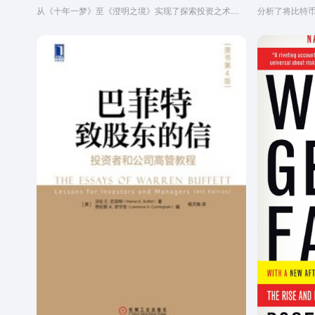
从《十年一梦》至《澄明之境》实现了探索投资之术到投资之道的转换