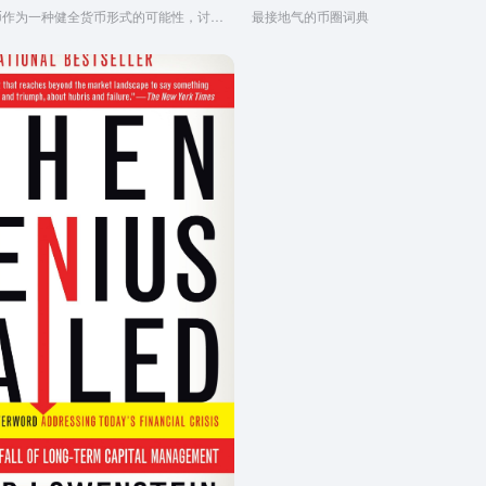
分析了将比特币作为一种健全货币形式的可能性，讨论了一些比特币尚不尽善尽美的案例，此外还澄清了一些围绕比特币的最常见的误解和迷思
最接地气的币圈词典