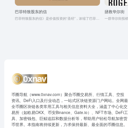
巴菲特致股东的信
拯救华尔街
巴菲特致股东的信》是价值投资的“圣经”，浓缩了巴菲特与芒格60年的投资智慧，以长期主义、选择卓越商业模式为核心，揭示如何通过“与伟大企业共成长”实现财富复利奇迹。
一群华尔街投
币圈导航（www.0xnav.com）聚合币圈交易所、行情工具、空投
资讯、DeFi入口及行业动态，一站式区块链资源门户网站。全网最
全币圈区块链各类常用工具与相关信息资料大全，涵盖了中心化交
易所（如欧易OKX、币安Binance、Gate.io）、NFT市场、DeFi工
具、加密钱包、巨鲸追踪和数据分析等，帮助用户轻松导航加密货
币世界。本指南将持续更新，力求保持最新、最全面的币圈信息。