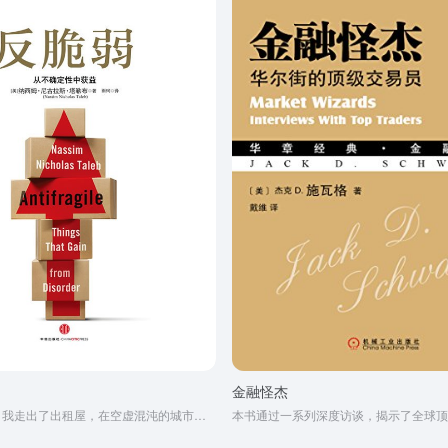
金融怪杰
浓雾弥漫之时，我走出了出租屋，在空虚混沌的城市里孑孓而行。