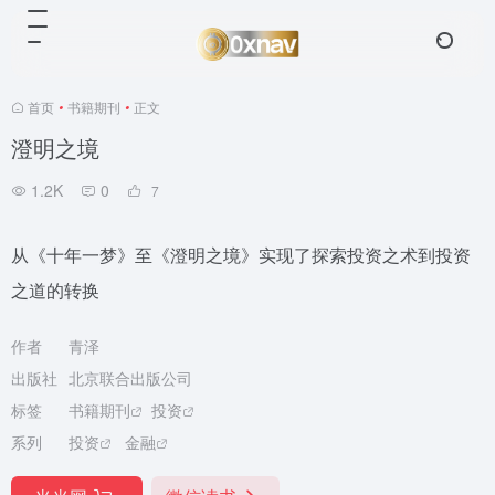
首页
•
书籍期刊
•
正文
澄明之境
1.2K
0
7
从《十年一梦》至《澄明之境》实现了探索投资之术到投资
之道的转换
作者
青泽
出版社
北京联合出版公司
标签
书籍期刊
投资
系列
投资
金融