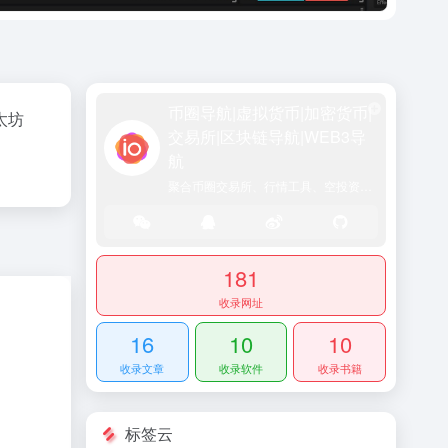
币圈导航|虚拟货币|加密货币|
以太坊
交易所|区块链导航|WEB3导
航
聚合币圈交易所、行情工具、空投资讯、DeFi入口及行业动态，一站式区块链资源门户网站
181
收录网址
16
10
10
收录文章
收录软件
收录书籍
标签云