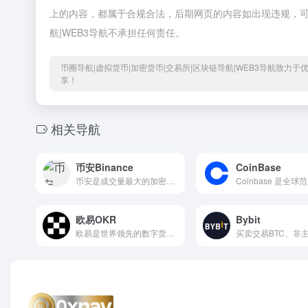
上的内容，都属于合规合法，后期网页的内容如出现违规，可以
航|WEB3导航不承担任何责任。
币圈导航|虚拟货币|加密货币|交易所|区块链导航|WEB3导航致力
享！
相关导航
币安Binance
CoinBase
币安是成交量最大的加密货币交易平台，为180 多个国家和地区逾2.5 亿用户提供服务。上架竞争币350 余种，是世界领先的加密货币交易平台。
欧易OKR
Bybit
欧易是世界领先的数字货币交易平台，你可以放心购买比特币、以太币、狗狗币、瑞波币等数字货币，也可以探索Web3、投资DeFi 和NFT。立即注册，体验金融的未来。