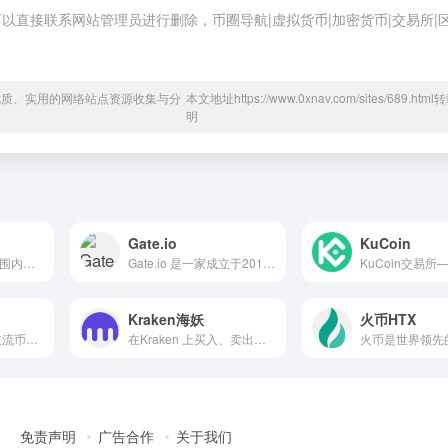
直接联系网站管理员进行删除，币圈导航|虚拟货币|加密货币|交易所|
于优质、实用的网络站点资源收集与分
本文地址https://www.0xnav.com/sites/689.htm
明
Gate.io
KuCoin
Coinbase 是全球范围内流动性更强、监管更严格的加密货币现货交易所之一，让您可利用动态费用结构进行大批量交易，有效降低执行成本。
Gate.io 是一家成立于2013年的全球综合性加密货币交易平台，以币种丰富、创新活跃和全栈式交易功能著称，适合中高级用户进行多元化资产配置与高频交易。
Kraken海妖
火币HTX
买卖交易BTC、非主流币和NFT，投资现货和合约市场，或质押代币安享收益。加入Bybit，开启加密货币交易新纪元！
在Kraken 上买入、卖出、交易和了解加密货币。这一简单、强大的加密货币平台将与您共同成长。
免责声明
广告合作
关于我们