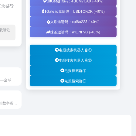
BitGet邀请码：4BUM7GXX (-40%)
区块链导
Gate.io邀请码：USDTOKOK (-40%)
火币邀请码：xpi6a223 (-40%)
l转载请注
抹茶邀请码：wIE7fPvG (-40%)
电报搜索机器人🤖①
电报搜索机器人🤖②
电报搜索群①
KuCoin交易所——全球领先的加密货币交易所，为比特币、以太坊及700多种加密货币提供安全的交易服务，Web 3.0应用落地的核心推动者。
电报搜索群②
火币是世界领先的数字货币交易平台，你可以买卖交易BTC/ETH/HT 等数字货币，投资现货和合约市场，或质押代币获得收益。立即注册HTX，开始加密货币交易之旅！