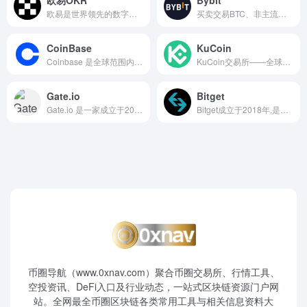
欧易是世界领先的数字货币交易平台，你可以放心购买比特币、以太币、狗狗币、瑞波币等数字货币，也可以探索Web3、投资DeFi 和NFT。立即注册，体验金融的未来。
买卖交易BTC、非主流币和NFT，投资现货和合约市场，或质押代币安享收益。加入Bybit，开启加密货币交易新纪元！
CoinBase
KuCoin
Coinbase 是全球范围内流动性更强、监管更严格的加密货币现货交易所之一，让您可利用动态费用结构进行大批量交易，有效降低执行成本。
KuCoin交易所——全球领先的加密货币交易所，为比特币、以太坊及700多种加密货币提供安全的交易服务，Web 3.0应用落地的核心推动者。
Gate.io
Bitget
Gate.io 是一家成立于2013年的全球综合性加密货币交易平台，以币种丰富、创新活跃和全栈式交易功能著称，适合中高级用户进行多元化资产配置与高频交易。
Bitget成立于2018年,是全球领先的加密货币交易所和Web3公司。Bitget为您提供安全可靠的买卖比特币(BTC)以太坊(ETH)等500多种加密货币现货/合约/跟单/交易
币圈导航（www.0xnav.com）聚合币圈交易所、行情工具、
空投资讯、DeFi入口及行业动态，一站式区块链资源门户网
站。全网最全币圈区块链各类常用工具与相关信息资料大