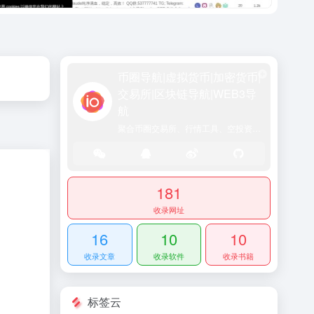
币圈导航|虚拟货币|加密货币|
交易所|区块链导航|WEB3导
航
聚合币圈交易所、行情工具、空投资讯、DeFi入口及行业动态，一站式区块链资源门户网站
181
收录网址
16
10
10
收录文章
收录软件
收录书籍
标签云