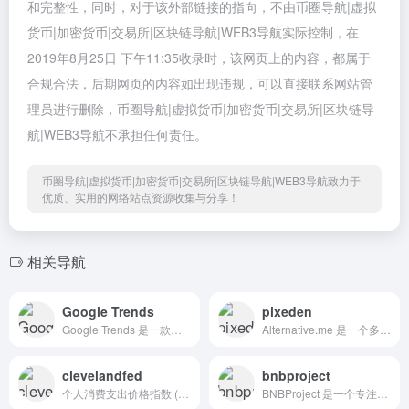
和完整性，同时，对于该外部链接的指向，不由币圈导航|虚拟
货币|加密货币|交易所|区块链导航|WEB3导航实际控制，在
2019年8月25日 下午11:35收录时，该网页上的内容，都属于
合规合法，后期网页的内容如出现违规，可以直接联系网站管
理员进行删除，币圈导航|虚拟货币|加密货币|交易所|区块链导
航|WEB3导航不承担任何责任。
币圈导航|虚拟货币|加密货币|交易所|区块链导航|WEB3导航致力于
优质、实用的网络站点资源收集与分享！
相关导航
Google Trends
pixeden
Google Trends 是一款免费且强大的工具，用于分析全球用户在 Google 上搜索某个关键词的热度变化趋势与区域分布
Alternative.me 是一个多功能的在线平台，旨在帮助用户寻找软件替代方案，并提供加密货币市场的情绪分析工具。
clevelandfed
bnbproject
个人消费支出价格指数 (PCE) 和消费者价格指数 (CPI) 提供每日通胀临近预报
BNBProject 是一个专注于展示和分析构建在 BNB 链上的去中心化应用（dApp）和项目的平台，旨在为开发者、投资者和社区成员提供全面的生态系统视图。