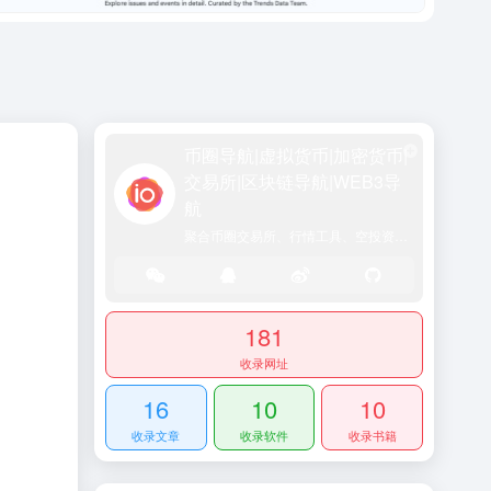
币圈导航|虚拟货币|加密货币|
交易所|区块链导航|WEB3导
航
聚合币圈交易所、行情工具、空投资讯、DeFi入口及行业动态，一站式区块链资源门户网站
181
收录网址
16
10
10
收录文章
收录软件
收录书籍