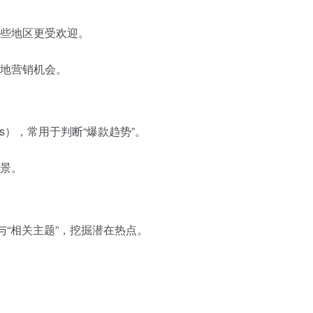
些地区更受欢迎。
地营销机会。
eries），常用于判断“爆款趋势”。
景。
与“相关主题”，挖掘潜在热点。