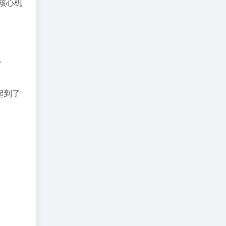
核心机
。
起到了