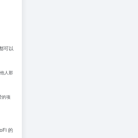
都可以
从他人那
爱的项
Fi 的