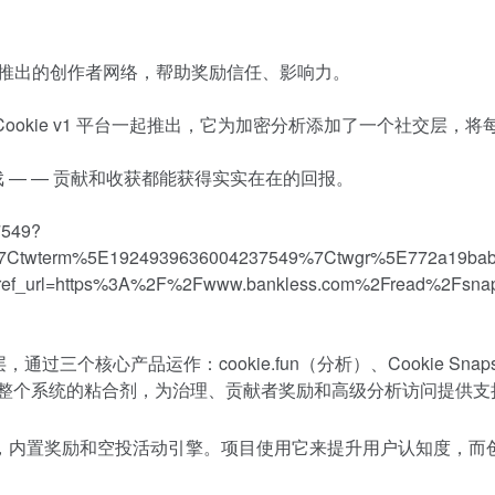
— 它新推出的创作者网络，帮助奖励信任、影响力。
方 Cookie v1 平台一起推出，它为加密分析添加了一个社交层，将
戏 — — 贡献和收获都能获得实实在在的回报。
7549?
%7Ctwterm%5E1924939636004237549%7Ctwgr%5E772a19ba
ef_url=https%3A%2F%2Fwww.bankless.com%2Fread%2Fsnap
数据层，通过三个核心产品运作：
cookie.fun
（分析）、
Cookie Snap
币充当整个系统的粘合剂，为治理、贡献者奖励和高级分析访问提供支
，内置奖励和空投活动引擎。项目使用它来提升用户认知度，而