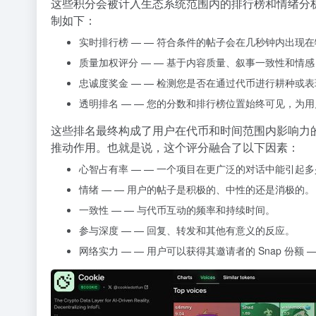
这些积分会被计入生态系统范围内的排行榜和情绪分
制如下：
实时排行榜
— — 符合条件的帖子会在几秒钟内出现
质量加权评分
— — 基于内容质量、叙事一致性和情
忠诚度奖金
— — 检测您是否在通过代币进行耕种或
透明排名
— — 您的分数和排行榜位置始终可见，为
这些排名最终构成了用户在代币和时间范围内影响力
推动作用。也就是说，这个评分融合了以下因素：
心智占有率 — —
一个项目在更广泛的对话中能引起多
情绪
— — 用户的帖子是积极的、中性的还是消极的。
一致性
— — 与代币互动的频率和持续时间。
参与深度
— — 回复、转发和其他有意义的反应。
网络实力
— — 用户可以获得其邀请者的 Snap 份额 — 