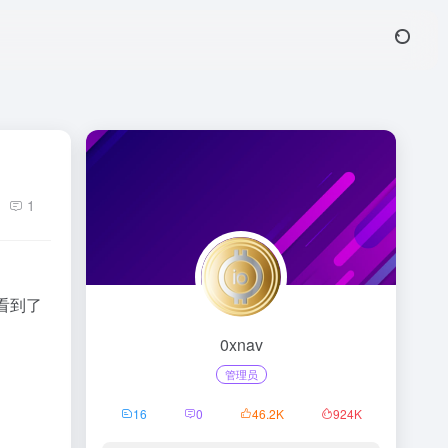
1
看到了
0xnav
管理员
16
0
46.2
K
924
K