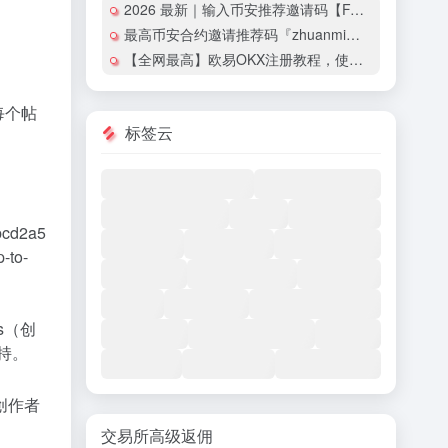
2026 最新｜输入币安推荐邀请码【FANXIAN】折 20% 手续费+ 6 大优惠
最高币安合约邀请推荐码『zhuanmi』，享20%返佣+600U新人礼，新人请勿错过！
【全网最高】欧易OKX注册教程，使用邀请码『50253981』享手续费返佣
每个帖
标签云
bcd2a5
-to-
s
（创
持。
创作者
交易所高级返佣