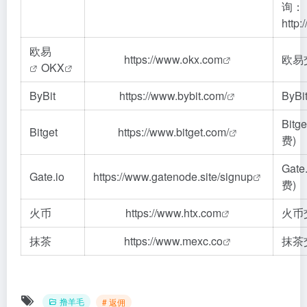
询：
http:
欧易
https://www.okx.com
欧易
OKX
ByBit
https://www.bybit.com/
ByB
Bit
Bitget
https://www.bitget.com/
费)
Gat
Gate.io
https://www.gatenode.site/signup
费)
火币
https://www.htx.com
火币
抹茶
https://www.mexc.co
抹茶
撸羊毛
# 返佣