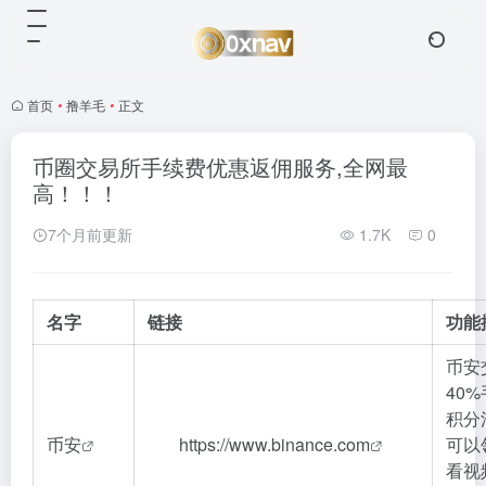
首页
•
撸羊毛
•
正文
币圈交易所手续费优惠返佣服务,全网最
高！！！
7个月前更新
1.7K
0
名字
链接
功能
币安
40%
积分
币安
https://www.binance.com
可以
看
视