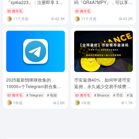
『xpi6a223』：注册即享 30%
码『QR4A7MPY』，可以享受
手续费返佣 + 新手专属福利
6200U福利金！
撸羊毛
撸羊毛
11个月前
42.3K
11个月前
43.2K
2025最新悄咪咪收集的
币安返佣40%，如何申请币安
10000+个Telegram群合集，
返佣，永久减少交易手续费，
附全网最有趣好用的机器人
新人必看！
撸羊毛
# Telegram
# 电报
撸羊毛
# Binance
# 币安
# 返佣
BOT🤖【tg10000.com】
1年前
2.6K
1年前
1.1K