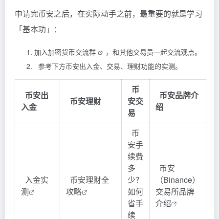
申请完币安之后，在实际动手之前，最重要的就是学习
「基本功」：
加入
加密货币交流群
，和其他交易员一起交流观点。
参考下方币安出入金、交易、理财功能的实测。
币
币安出
币安品牌介
币安理财
安交
入金
绍
易
币
安手
续费
多
币安
入金实
币安理财全
少？
（Binance）
测
攻略
如何
交易所品牌
省手
介绍
续