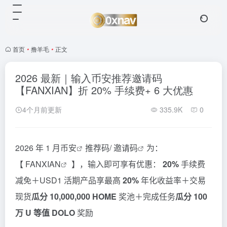
首页
•
撸羊毛
•
正文
2026 最新｜输入币安推荐邀请码
【FANXIAN】折 20% 手续费+ 6 大优惠
4个月前更新
335.9K
0
2026 年 1 月
币安
推荐码/
邀请码
为：
【
FANXIAN
】，输入即可享有优惠：
20%
手续费
减免＋USD1 活期产品享最高
20%
年化收益率＋交易
现货
瓜分 10,000,000 HOME
奖池＋完成任务
瓜分 100
万 U 等值 DOLO
奖励