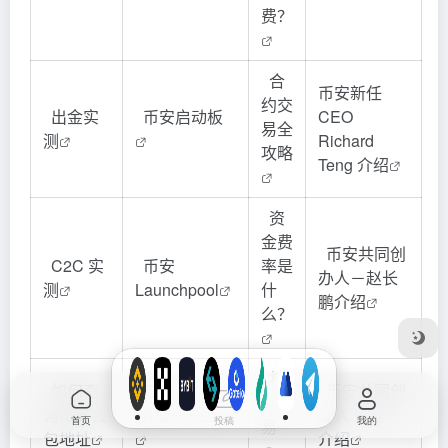
费？
合
币安新任
约交
出金实
币安启动板
CEO
易全
测
Richard
攻略
Teng 介绍
资
金费
币安共同创
C2C 实
币安
率是
办人－赵长
测
Launchpool
什
鹏介绍
么？
杠
如何查
币安
币安共同创
杆交
询币安钱
HODLer 空投
办人－何一
首页
投稿
我的
易
包地址
介绍