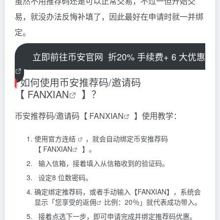
虽然不用推荐码还是可以正常交易，不过一但开始交
易，就没办法反悔补填了，因此最好在申请时就一并绑
定。
立即前往币安官网
折20% 手续费+ 6 大优惠
如何使用币安推荐码/邀请码
【
FANXIAN
】？
币安推荐码/邀请码【
FANXIAN
】使用教学：
使用
官方连结
，就会自动绑定币安推荐码
【
FANXIAN
】。
输入信箱，接着填入从信箱收到的验证码。
设定8 位数密码。
确定绑定推荐码，或者手动输入【FANXIAN】，系统会
显示「您享受的
返佣
比例：20％」就代表成功带入。
接着点选下一步，即可申请完成并绑定推荐码优惠。