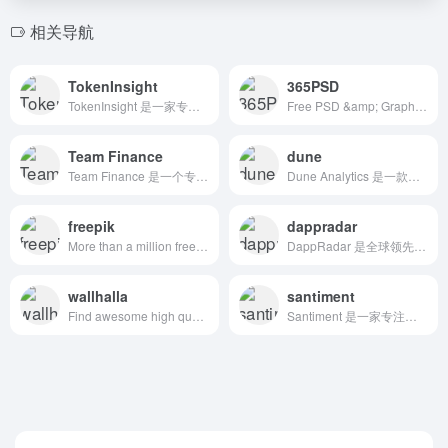
相关导航
TokenInsight
365PSD
TokenInsight 是一家专注于区块链行业的加密数据分析平台，提供币种评级、市场数据、项目研究报告与行情监控服务，致力于为全球投资者与机构提供可信赖的 Web3 决策支持工具。
Free PSD &amp; Graphics, Illustrations
Team Finance
dune
Team Finance 是一个专注于为 Web3 项目提供链上资产安全托管、代币锁仓和流动性锁定服务的去中心化平台，旨在提高项目方信誉并保护投资者利益。
Dune Analytics 是一款功能强大的链上数据分析平台，允许用户通过 SQL 查询从区块链中提取、分析和可视化数据，广泛应用于 DeFi、NFT、智能合约等领域。
freepik
dappradar
More than a million free vectors, PSD, photos and free icons.
DappRadar 是全球领先的去中心化应用（DApp）数据平台，致力于为用户提供全面的区块链应用发现、分析和监控服务。平台支持多达 60 多个区块链生态系统，涵盖 DeFi、NFT、GameFi、SocialFi 等多个领域，帮助用户深入了解 Web3 生态系统的动态。
wallhalla
santiment
Find awesome high quality wallpapers for desktop and mobile in one place.
Santiment 是一家专注于加密市场行为分析的智能平台，结合链上数据、社交情绪和开发活动，为投资者和机构提供全面的市场洞察，助力数据驱动的投资决策。