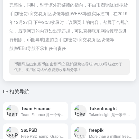
完整性，同时，对于该外部链接的指向，不由币圈导航|虚拟货
币|加密货币|交易所|区块链导航|WEB3导航实际控制，在2019
年12月27日 下午9:53收录时，该网页上的内容，都属于合规合
法，后期网页的内容如出现违规，可以直接联系网站管理员进
行删除，币圈导航|虚拟货币|加密货币|交易所|区块链导
航|WEB3导航不承担任何责任。
币圈导航|虚拟货币|加密货币|交易所|区块链导航|WEB3导航致力于
优质、实用的网络站点资源收集与分享！
相关导航
Team Finance
TokenInsight
Team Finance 是一个专注于为 Web3 项目提供链上资产安全托管、代币锁仓和流动性锁定服务的去中心化平台，旨在提高项目方信誉并保护投资者利益。
TokenInsight 是一家专注于区块链行业的加密数据分析平台，提供币种评级、市场数据、项目研究报告与行情监控服务，致力于为全球投资者与机构提供可信赖的 Web3 决策支持工具。
365PSD
freepik
Free PSD &amp; Graphics, Illustrations
More than a million free vectors, PSD, photos and free icons.