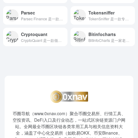
Parsec
Tokensniffer
Parsec Finance 是一款去中心化金融（DeFi）收益追踪和分析平台，专为流动性提供者和收益农场用户设计。平台支持多链生态系统，提供实时的收益率（APY）、无常损失（IL）计算、收益聚合器（Vaults）监控等功能，帮助用户优化投资决策。
TokenSniffer 是一款专为加密货币投资者设计的智能合约安全扫描平台，致力于帮助用户识别潜在的欺诈性代币。通过分析代币的智能合约、流动性、持有者分布等因素，TokenSniffer 为用户提供安全评分，助力投资者在复杂的加密市场中做出明智的决策。
Cryptoquant
Bitinfocharts
CryptoQuant 是一款领先的链上数据分析平台，专为机构投资者和专业加密货币交易者设计。平台提供实时的市场数据、链上指标、情绪分析、衍生品数据等，帮助用户深入了解市场动态，做出数据驱动的投资决策。
BitInfoCharts 是一家老牌的区块链数据平台，提供包括比特币、以太坊、狗狗币等主流加密货币的地址持仓、交易手续费、算力分布、富豪榜等可视化数据，帮助用户洞察链上行为与资产分布。
币圈导航（www.0xnav.com）聚合币圈交易所、行情工具、
空投资讯、DeFi入口及行业动态，一站式区块链资源门户网
站。全网最全币圈区块链各类常用工具与相关信息资料大
全，涵盖了中心化交易所（如欧易OKX、币安Binance、