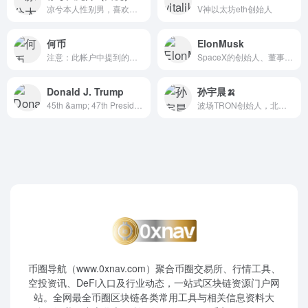
凉兮本人性别男，喜欢女（精神病地雷系）负债两亿已结清，只玩推特其余都是假冒得，外网只有一个号，不玩其他平台，其余都是假冒的， @liangxied 原来的大号几十万粉丝，因外国人嫉妒我有21cm，所以把大号封了，重度焦虑症重度抑郁症，精神分裂，双向情感障碍，有精神病人证，已停止吃消灭性欲的药
V神以太坊eth创始人
何币
ElonMusk
注意：此帐户中提到的任何内容都不是投资建议 本推特提到的任何项目都不要信，不要看，不要点，更不要买
SpaceX的创始人、董事长、首席执行官、首席工程师，特斯拉投资人、首席执行官、产品设计师、前董事长，无聊公司创始人，Neuralink、OpenAI联合创始人，同时也是X公司的首席技术官、董事长。
Donald J. Trump
孙宇晨🍌
45th &amp; 47th President of the United States of America🇺🇸
波场TRON创始人，北京大学历史学学士，美国宾夕法尼亚大学法律学硕士，湖畔大学首批学员。
币圈导航（www.0xnav.com）聚合币圈交易所、行情工具、
空投资讯、DeFi入口及行业动态，一站式区块链资源门户网
站。全网最全币圈区块链各类常用工具与相关信息资料大