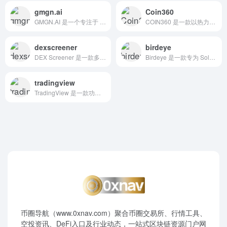
gmgn.ai
Coin360
GMGN.AI 是一个专注于 Meme 币的智能分析与自动化交易平台，支持多链操作，提供智能资金追踪与一键复制交易功能，帮助用户快速捕捉潜力币种。
COIN360 是一款以热力图形式直观展示加密货币市场数据的平台，帮助用户快速掌握各币种价格变动和市值动态。
dexscreener
birdeye
DEX Screener 是一款多链去中心化交易所（DEX）数据分析平台，提供实时交易数据、图表分析和投资组合追踪等功能，帮助用户优化加密资产交易决策
Birdeye 是一款专为 Solana 区块链打造的实时链上行情与数据分析平台，提供毫秒级代币价格更新、交易深度与市场动态，帮助用户快速洞察投资机会。
tradingview
TradingView 是一款功能强大的金融市场图表与分析平台，支持多资产类别并结合社交社区，帮助用户进行技术分析和制定交易决策。
币圈导航（www.0xnav.com）聚合币圈交易所、行情工具、
空投资讯、DeFi入口及行业动态，一站式区块链资源门户网