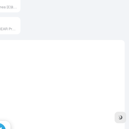
LineaScan 是 Linea 区块链网络的官方区块浏览器，由 Etherscan 团队打造，为开发者、投资者和用户提供全面的链上数据查询、合约分析和网络监控功能。它支持 Linea 主网和测试网，是探索 Linea 生态的主要工具入口。
NearBlocks 是 NEAR Protocol 的官方区块链浏览器和数据分析平台，提供全面的链上数据查询、智能合约分析和开发者工具，支持 NEAR 主网和测试网。