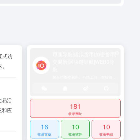
币圈导航|虚拟货币|加密货币|
交互式访
交易所|区块链导航|WEB3导
求。
航
聚合币圈交易所、行情工具、空投资讯、DeFi入口及行业动态，一站式区块链资源门户网站
交易活
181
普及和应
收录网址
16
10
10
收录文章
收录软件
收录书籍