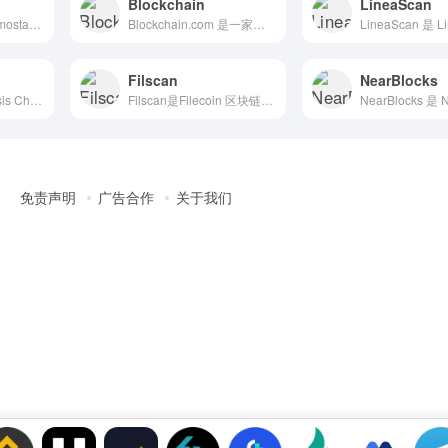
Blockchain
LineaScan
Mintscan 是由 Cosmostation 开发的官方区块链浏览器，专为 Cosmos 生态系统设计，支持包括 Cosmos Hub、Osmosis、Kava、Secret Network、dYdX 等在内的多个基于 Cosmos SDK 构建的区块链网络。作为一个多链浏览器，Mintscan 提供了丰富的链上数据查询和可视化功能，帮助用户全面了解各个链的运行状态和账户信息。
Blockchain.com 是一家成立于 2011 年的全球领先加密货币平台，提供包括数字钱包、交易所、区块链浏览器、支付解决方案、机构服务、赚取和学习资源等全面的产品和服务。其使命是让全球用户轻松访问和利用加密货币，实现金融自由和创新。
Filscan
NearBlocks
GnosisScan是Gnosis Chain（前称 xDai 链）的官方区块浏览器和数据分析平台，专为开发者、用户和研究者提供透明、实时的链上数
Filscan是Filecoin 区块链的官方浏览器和数据服务平台，提供全面的链上数据查询、可视化图表以及 FVM（Filecoin 虚拟机）生态数据统计分析的一站式服务。
免责声明
广告合作
关于我们