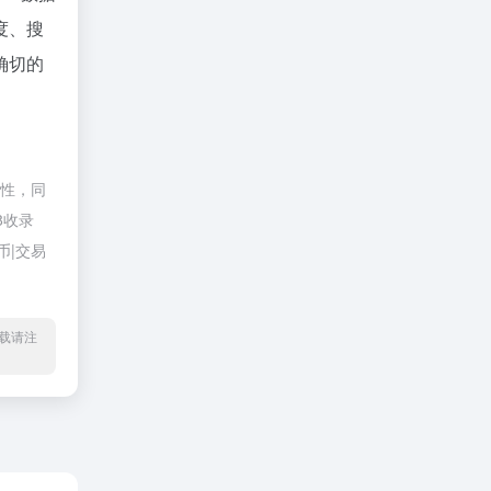
度、搜
确切的
整性，同
8收录
币|交易
l转载请注