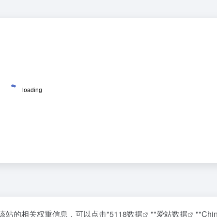
要查询该站的相关权重信息，可以点击"
5118数据
""
爱站数据
""
Chi