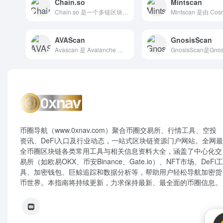
Chain.so
Mintscan
Chain.so 是一个多链区块浏览器和开发者工具平台，支持比特币（BTC）、莱特币（LTC）、狗狗币（DOGE）及其测试网络。该平台由 Block.io 提供支持，旨在为开发者和用户提供快速、直观的链上数据访问和 API 服务。
AVAScan
GnosisScan
Avascan 是 Avalanche 区块链的独立区块浏览器和数据分析平台，提供全面的链上数据查询、可视化图表以及多链聚合分析工具，支持 Avalanche 主网、测试网（Fuji）和多个 EVM 子网。其设计目标是为用户和开发者提供一个功能强大、用户友好的区块浏览器，帮助用户深入了解区块链的运行状态、交易活动和智能合约信息。
币圈导航（www.0xnav.com）聚合币圈交易所、行情工具、空投
资讯、DeFi入口及行业动态，一站式区块链资源门户网站。全网最
全币圈区块链各类常用工具与相关信息资料大全，涵盖了中心化交
易所（如欧易OKX、币安Binance、Gate.io）、NFT市场、DeFi工
具、加密钱包、巨鲸追踪和数据分析等，帮助用户轻松导航加密货
币世界。本指南将持续更新，力求保持最新、最全面的币圈信息。